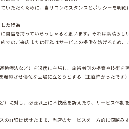
けていただくために、
当サロンのスタンスとポリシーを明確
とした行為
術に自信を持っていらっしゃると思います。
それは素晴らし
目的でのご来店または行為はサービスの提供を妨げるため、
、運動療法など）を過度に主張し、
施術者側の提案や技術を
者を萎縮させ優位な立場に立とうとする（正直怖かったです
など）に対し、必要以上に不
快感を訴えたり、サービス体制
ビスの詳細は伏せたまま、当店のサービスを一方
的に値踏み