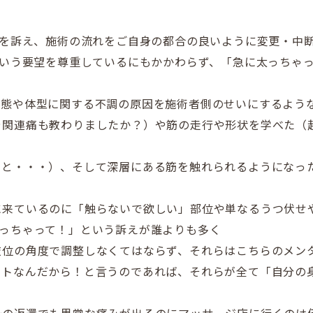
調を訴え、施術の流れをご自身の都
合の良いように変更・中
いう要望を尊重しているにもかかわらず、「急に太っちゃ
状態や体型に関する不調の原因を施術者側のせいにす
るよう
や関連痛も教わりましたか？）や筋の走行や形状を学べた（
いと・・・）、そして深層にある筋を触れられるようになっ
に来ているのに「触らないで欲しい」部位や単なるうつ伏せ
なっちゃって！」という訴えが誰よりも多く
肢位の角度で調整しなくてはならず、それらはこちらのメン
ストなんだから！と言うのであれば、それらが全て「自分の