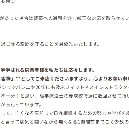
をお断り
強要があった場合は警察への通報を含む厳正な
対応を取らせて
て過ごせる空間を守ることを最優先
いたします。
独学学ばれる同業者様を私たちは応援します。
客様」**
としてご来店くださいますよう、心よりお願い申
ラシックバレエや20年にも及ぶフィットネスインストラク
だ不十分！と思い、理学療法士の養成校で週に数回させて頂
ながら行っています。
として、亡くなる直前まで日々継続するための努力や学びを
。と言って病気と闘いながら無くなる1週間前までごく少数