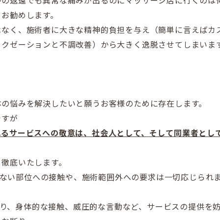
勢の返還でも異常な痛みが出るのにマッサージ店に行くのは
をお勧めします。
はなく、
施術者に大きな精神的負担を与え（簡単に言えばカ
ラクゼーションと不調改善）
から大きく逸脱させてしまいま
体の悩みを解決したいと願うお客様のために存在します。
ですが
れるサービスへの敬意は、社会人として、
そして同業者とし
を徹底いたします。
要のない部位への接触や、
施術範囲外への要求は一切応じられ
せたり、身体的な接触、威圧的な言動など、
サービスの提供を