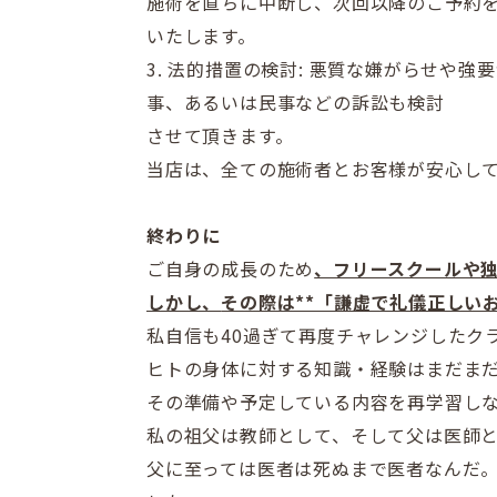
施術を直ちに中断し、
次回以降のご予約
いたします。
3. 法的措置の検討: 悪質な嫌がらせや
事、あるいは民事などの訴訟も検討
させて頂きます。
当店は、
全ての施術者とお客様が安心し
終わりに
ご自身の成長のため
、フリースクールや
しかし、
その際は**「謙虚で礼儀正しいお
私自信も40過ぎて再度チャレンジしたク
ヒトの身体に対する知識・経験はまだま
その準備や予定している内容を再学習し
私の祖父は教師として、そして父は医師
父に至っては医者は死ぬまで医者なんだ